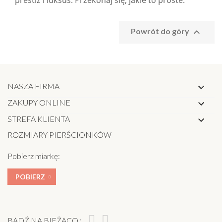
prestiż i luksus. Przekonaj się, jakie to proste.

Powrót do góry
NASZA FIRMA

ZAKUPY ONLINE

STREFA KLIENTA

ROZMIARY PIERŚCIONKÓW
Pobierz miarkę:
POBIERZ
BĄDŹ NA BIEŻĄCO :