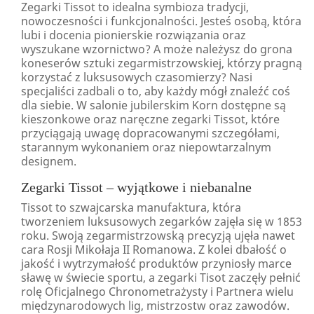
Zegarki Tissot to idealna symbioza tradycji,
nowoczesności i funkcjonalności. Jesteś osobą, która
lubi i docenia pionierskie rozwiązania oraz
wyszukane wzornictwo? A może należysz do grona
koneserów sztuki zegarmistrzowskiej, którzy pragną
korzystać z luksusowych czasomierzy? Nasi
specjaliści zadbali o to, aby każdy mógł znaleźć coś
dla siebie. W salonie jubilerskim Korn dostępne są
kieszonkowe oraz naręczne zegarki Tissot, które
przyciągają uwagę dopracowanymi szczegółami,
starannym wykonaniem oraz niepowtarzalnym
designem.
Zegarki Tissot – wyjątkowe i niebanalne
Tissot to szwajcarska manufaktura, która
tworzeniem luksusowych zegarków zajęła się w 1853
roku. Swoją zegarmistrzowską precyzją ujęła nawet
cara Rosji Mikołaja II Romanowa. Z kolei dbałość o
jakość i wytrzymałość produktów przyniosły marce
sławę w świecie sportu, a zegarki Tisot zaczęły pełnić
rolę Oficjalnego Chronometrażysty i Partnera wielu
międzynarodowych lig, mistrzostw oraz zawodów.