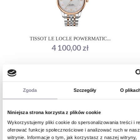
TISSOT LE LOCLE POWERMATIC...
Cena
4 100,00 zł
Zgoda
Szczegóły
O plikac
Niniejsza strona korzysta z plików cookie
Wykorzystujemy pliki cookie do spersonalizowania treści i r
oferować funkcje społecznościowe i analizować ruch w nasz
Tissot Le Locle 29mm...
witrynie. Informacje o tym, jak korzystasz z naszej witryny,