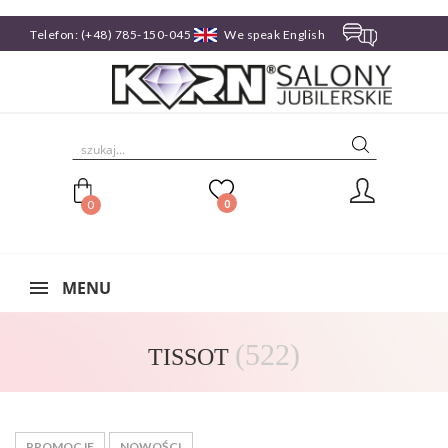
Telefon:
(+48) 785-150-045
We speak English

0
0
MENU
(522)
TISSOT
PROMOCJE
NOWOŚCI