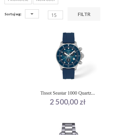

FILTR
Sortuj wg:
15
Tissot Seastar 1000 Quartz...
Cena
2 500,00 zł