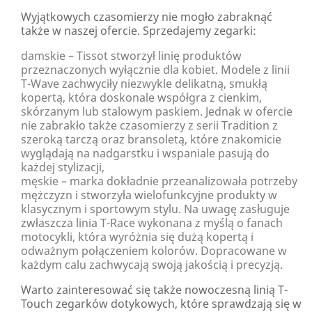
Wyjątkowych czasomierzy nie mogło zabraknąć
także w naszej ofercie. Sprzedajemy zegarki:
damskie – Tissot stworzył linię produktów
przeznaczonych wyłącznie dla kobiet. Modele z linii
T-Wave zachwyciły niezwykle delikatną, smukłą
kopertą, która doskonale współgra z cienkim,
skórzanym lub stalowym paskiem. Jednak w ofercie
nie zabrakło także czasomierzy z serii Tradition z
szeroką tarczą oraz bransoletą, które znakomicie
wyglądają na nadgarstku i wspaniale pasują do
każdej stylizacji,
męskie – marka dokładnie przeanalizowała potrzeby
mężczyzn i stworzyła wielofunkcyjne produkty w
klasycznym i sportowym stylu. Na uwagę zasługuje
zwłaszcza linia T-Race wykonana z myślą o fanach
motocykli, która wyróżnia się dużą kopertą i
odważnym połączeniem kolorów. Dopracowane w
każdym calu zachwycają swoją jakością i precyzją.
Warto zainteresować się także nowoczesną linią T-
Touch zegarków dotykowych, które sprawdzają się w