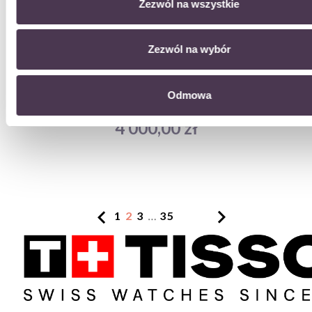
Zezwól na wszystkie
Zezwól na wybór
Odmowa
Tissot Le Locle 20th...
Cena
4 000,00 zł


…
1
2
3
35