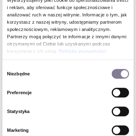
Wykorzystujemy pliki cookie do spersonalizowania treści
i reklam, aby oferować funkcje społecznościowe i
WYSYŁKA W 24 H PRODUKTÓW DOSTĘPNYCH OD
analizować ruch w naszej witrynie. Informacje o tym, jak
korzystasz z naszej witryny, udostępniamy partnerom
RĘKI
społecznościowym, reklamowym i analitycznym.
Partnerzy mogą połączyć te informacje z innymi danymi
30 dni na darmowy zwrot
otrzymanymi od Ciebie lub uzyskanymi podczas
korzystania z ich usług.
Polityka prywatności
Darmowa dostawa
Wybór
Niezbędne
Informacje o produkcie
zgody
W tym modelu piękno brylantu podkreśliliśmy
wykonaną z białego złota koronką. Wspaniała
Preferencje
propozycja pierścionka na zaręczyny. Czas oczekiwania
na wyprodukowanie - 14 dni. Prosimy o informację o
rozmiarze pierścionka.
Statystyka
Pierścionek z diamentami
INDEKS
4/06P2/02
Marketing
Si
CZYSTOŚĆ