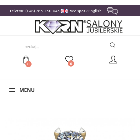
Telefon:
(+48) 785-150-045
We speak English

0
0
MENU