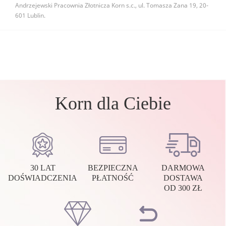
Andrzejewski Pracownia Złotnicza Korn s.c., ul. Tomasza Zana 19, 20-
601 Lublin.
Korn dla Ciebie
30 LAT
BEZPIECZNA
DARMOWA
DOŚWIADCZENIA
PŁATNOŚĆ
DOSTAWA
OD 300 ZŁ