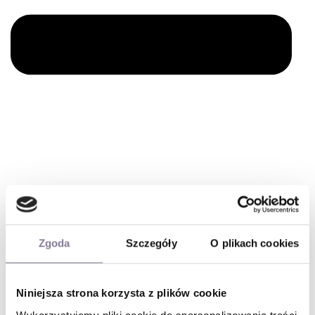
— Rabat
10%
na pierwsze zakupy
— Grawerowanie na zegarkach gratis
— Zwrot do
30 dni
gratis
Zgoda
Szczegóły
O plikach cookies
— Autoryzowany sklep
— Rozmawiaj z nami o produktach i cenach.
— Oryginalne produkty
Niniejsza strona korzysta z plików cookie
— Najlepsze ceny