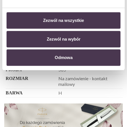
Żółte/Białe złoto
KRUSZEC
Diament ( Brylant )
KAMIEŃ
Zezwól na wszystkie
Brylanty
KAMIENIE BOCZNE
CLASSIC BEAUTY
KOLEKCJA
Zezwól na wybór
2,85
GRAMATURA
0,21 ct
MASA KAMIENIA
Odmowa
Zaręczyny
OKAZJA
585
PRÓBA
Na zamówienie - kontakt
ROZMIAR
mailowy
H
BARWA