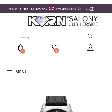
Telefon:
(+48) 785-150-045
We speak English

0
0
MENU