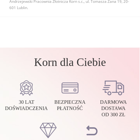
Andrzejewski Pracownia Złotnicza Korn s.c., ul. Tomasza Zana 19, 20-
601 Lublin.
Korn dla Ciebie
30 LAT
BEZPIECZNA
DARMOWA
DOŚWIADCZENIA
PŁATNOŚĆ
DOSTAWA
OD 300 ZŁ