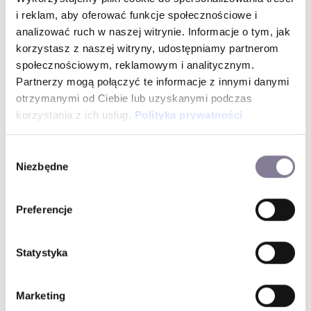
WYSYŁKA W 24 H PRODUKTÓW DOSTĘPNYCH OD
i reklam, aby oferować funkcje społecznościowe i
analizować ruch w naszej witrynie. Informacje o tym, jak
RĘKI
korzystasz z naszej witryny, udostępniamy partnerom
społecznościowym, reklamowym i analitycznym.
30 dni na darmowy zwrot
Partnerzy mogą połączyć te informacje z innymi danymi
otrzymanymi od Ciebie lub uzyskanymi podczas
Darmowa dostawa
korzystania z ich usług.
Polityka prywatności
Informacje o produkcie
Wybór
Niezbędne
Unikalny i niepowtarzalny styl zegarka sprawia, że jest to
zgody
idealna propozycja na każdą okazję. Koperta wykonana z
najwyższej jakości stali szlachetnej 316L tworzy całość z
paskiem wykonanym ze skóry naturalnej. W środku koperty
Preferencje
pracuje precyzyjny mechanizm kwarcowy. Całość
zabezpieczona jest mineralnym szkłem i wodoszczelnością
50m.
Statystyka
Tommy Hilfiger
MARKA
1710527
INDEKS
Marketing
Skórzany
PASEK