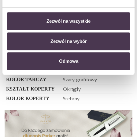
Stal szlachetna
KOPERTA
44 mm
SZEROKOŚĆ /
Zezwól na wszystkie
ŚREDNICA KOPERTY
50 m
WODOSZCZELNOŚĆ
Zezwól na wybór
Elegancki
STYL
Kwarcowy ( na baterię )
MECHANIZM
Mineralne
SZKŁO
Odmowa
Dla niego
DLA KOGO
Szary, grafitowy
KOLOR TARCZY
Okrągły
KSZTAŁT KOPERTY
Srebrny
KOLOR KOPERTY