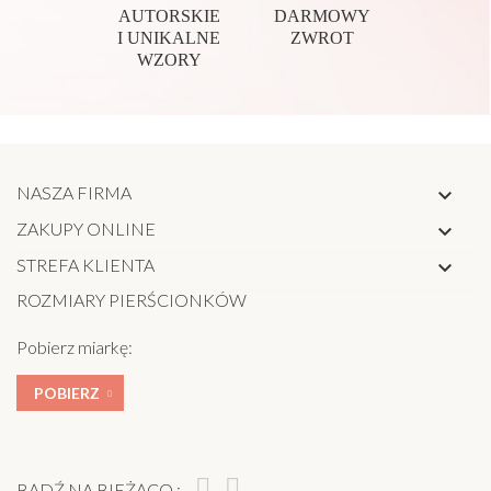
AUTORSKIE
DARMOWY
I UNIKALNE
ZWROT
WZORY
NASZA FIRMA

ZAKUPY ONLINE

STREFA KLIENTA

ROZMIARY PIERŚCIONKÓW
Pobierz miarkę:
POBIERZ
BĄDŹ NA BIEŻĄCO :