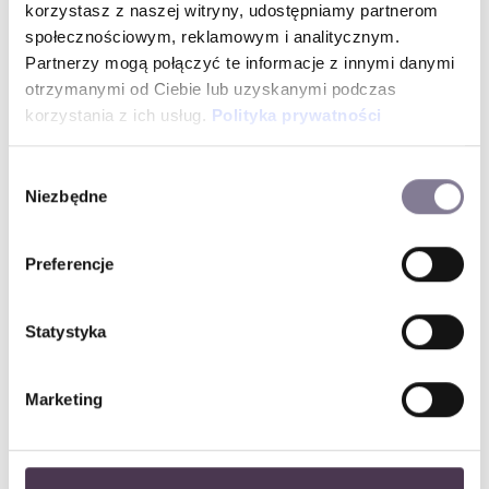
korzystasz z naszej witryny, udostępniamy partnerom
Okrągły
KSZTAŁT KOPERTY
społecznościowym, reklamowym i analitycznym.
Stal szlachetna
BRANSOLETA
Partnerzy mogą połączyć te informacje z innymi danymi
Srebrny
KOLOR KOPERTY
otrzymanymi od Ciebie lub uzyskanymi podczas
korzystania z ich usług.
Polityka prywatności
T-Classic
LINIA TISSOT
Wybór
Niezbędne
zgody
Preferencje
Statystyka
Newsletter
Dla zapisanych rabat 10% na pierwsze zakupy
Marketing
Ponadto oferujemy:
grawerowanie gratis
przesyłka gratis