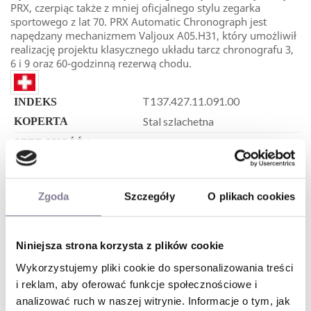
PRX, czerpiąc także z mniej oficjalnego stylu zegarka
sportowego z lat 70. PRX Automatic Chronograph jest
napędzany mechanizmem Valjoux A05.H31, który umożliwił
realizację projektu klasycznego układu tarcz chronografu 3,
6 i 9 oraz 60-godzinną rezerwą chodu.
T137.427.11.091.00
INDEKS
Stal szlachetna
KOPERTA
42 mm
SZEROKOŚĆ /
ŚREDNICA KOPERTY
100 m
WODOSZCZELNOŚĆ
Zgoda
Szczegóły
O plikach cookies
Elegancki - Chronograf
STYL
Automatyczny - nakręcany
MECHANIZM
ruchem ręki
Niniejsza strona korzysta z plików cookie
Szafirowe z antyrefleksem
SZKŁO
Wykorzystujemy pliki cookie do spersonalizowania treści
Dla niego
DLA KOGO
i reklam, aby oferować funkcje społecznościowe i
Zielony
KOLOR TARCZY
analizować ruch w naszej witrynie. Informacje o tym, jak