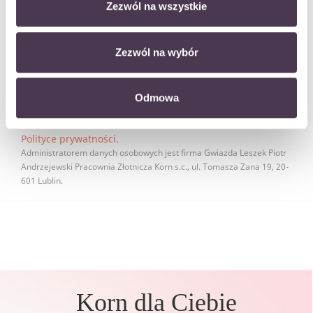
długopis Parker w prezencie
Zezwól na wszystkie
Zapisz sie do newslettera i bądź na bieżąco ze wszystkimi
promocjami
Zezwól na wybór
Odmowa
Wyrażam zgodę na przetwarzanie moich danych osobowych w
celach kontaktowych w zgodzie i według zasad określonych w
Polityce prywatności.
Administratorem danych osobowych jest firma Gwiazda Leszek Piotr
Andrzejewski Pracownia Złotnicza Korn s.c., ul. Tomasza Zana 19, 20-
601 Lublin.
Korn dla Ciebie