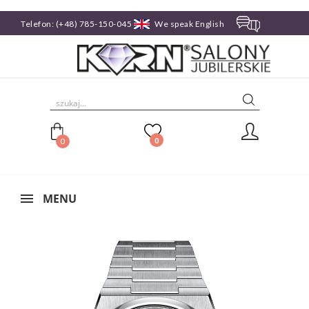
Telefon:
(+48) 785-150-045
We speak English

0
0
MENU