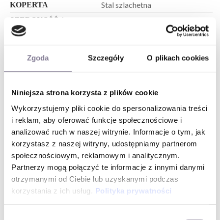
Stal szlachetna
KOPERTA
38 mm
SZEROKOŚĆ /
ŚREDNICA KOPERTY
100 m
WODOSZCZELNOŚĆ
Zgoda
Szczegóły
O plikach cookies
Elegancki - Chronograf
STYL
Kwarcowy ( na baterię )
MECHANIZM
Szafirowe z antyrefleksem
SZKŁO
Niniejsza strona korzysta z plików cookie
Dla niej
DLA KOGO
Wykorzystujemy pliki cookie do spersonalizowania treści
i reklam, aby oferować funkcje społecznościowe i
Masa perłowa
KOLOR TARCZY
analizować ruch w naszej witrynie. Informacje o tym, jak
Okrągły
KSZTAŁT KOPERTY
korzystasz z naszej witryny, udostępniamy partnerom
Srebrny
KOLOR KOPERTY
społecznościowym, reklamowym i analitycznym.
T-Sport
LINIA TISSOT
Partnerzy mogą połączyć te informacje z innymi danymi
otrzymanymi od Ciebie lub uzyskanymi podczas
korzystania z ich usług.
Polityka prywatności
Wybór