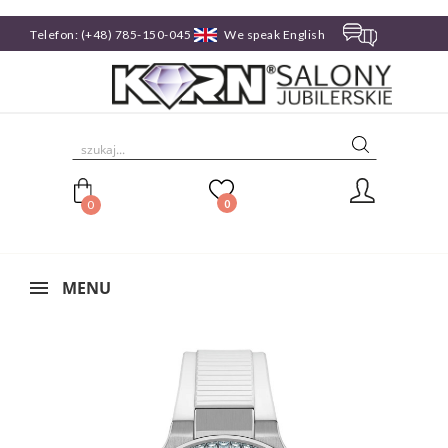
Telefon:
(+48) 785-150-045
We speak English

0
0
MENU