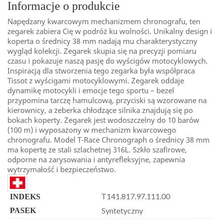
Informacje o produkcie
Napędzany kwarcowym mechanizmem chronografu, ten
zegarek zabiera Cię w podróż ku wolności. Unikalny design i
koperta o średnicy 38 mm nadają mu charakterystyczny
wygląd kolekcji. Zegarek skupia się na precyzji pomiaru
czasu i pokazuje naszą pasję do wyścigów motocyklowych.
Inspiracją dla stworzenia tego zegarka była współpraca
Tissot z wyścigami motocyklowymi. Zegarek oddaje
dynamikę motocykli i emocje tego sportu – bezel
przypomina tarczę hamulcową, przyciski są wzorowane na
kierownicy, a żeberka chłodzące silnika znajdują się po
bokach koperty. Zegarek jest wodoszczelny do 10 barów
(100 m) i wyposażony w mechanizm kwarcowego
chronografu. Model T-Race Chronograph o średnicy 38 mm
ma kopertę ze stali szlachetnej 316L. Szkło szafirowe,
odporne na zarysowania i antyrefleksyjne, zapewnia
wytrzymałość i bezpieczeństwo.
T141.817.97.111.00
INDEKS
Syntetyczny
PASEK