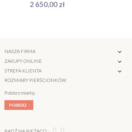
Cena
2 650,00 zł
NASZA FIRMA

ZAKUPY ONLINE

STREFA KLIENTA

ROZMIARY PIERŚCIONKÓW
Pobierz miarkę:
POBIERZ
BĄDŹ NA BIEŻĄCO :