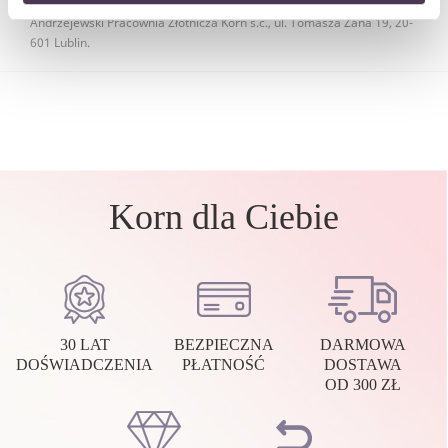
Administratorem danych osobowych jest firma Gwiazda Leszek Piotr
Andrzejewski Pracownia Złotnicza Korn s.c., ul. Tomasza Zana 19, 20-
601 Lublin.
Korn dla Ciebie
30 LAT
BEZPIECZNA
DARMOWA
DOŚWIADCZENIA
PŁATNOŚĆ
DOSTAWA
OD 300 ZŁ