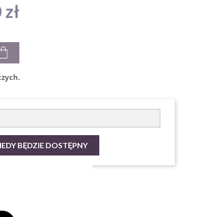
 zł
czych.
EDY BĘDZIE DOSTĘPNY