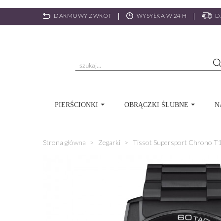
DARMOWY ZWROT
WYSYŁKA W 24 H
D
PIERŚCIONKI
OBRĄCZKI ŚLUBNE
N
Strona główna
Zegarki
Tissot Supersport Chrono T