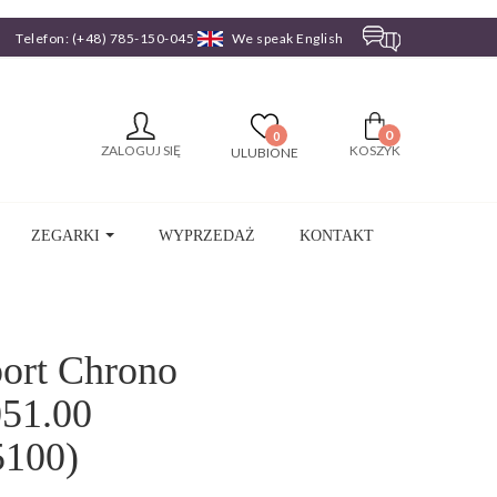
Telefon:
(+48) 785-150-045
We speak English
0
0
ZALOGUJ SIĘ
KOSZYK
ULUBIONE
ZEGARKI
WYPRZEDAŻ
KONTAKT
port Chrono
051.00
5100)