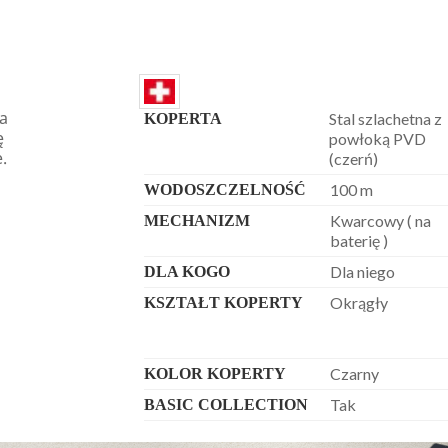
a
Stal szlachetna z
KOPERTA
ę
powłoką PVD
.
(czerń)
100 m
WODOSZCZELNOŚĆ
Kwarcowy ( na
MECHANIZM
baterię )
Dla niego
DLA KOGO
Okrągły
KSZTAŁT KOPERTY
Czarny
KOLOR KOPERTY
Tak
BASIC COLLECTION