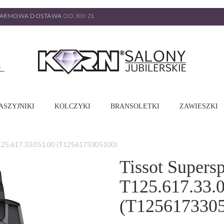
ARMOWA DOSTAWA
OD 300 ZŁ
ASZYJNIKI
KOLCZYKI
BRANSOLETKI
ZAWIESZKI
125.617.33.051.00 (T1256173305100)
Tissot Supers
T125.617.33.
(T125617330