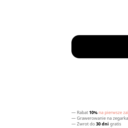
— Rabat
10%
na pierwsze z
— Grawerowanie na zegarkac
— Zwrot do
30 dni
gratis